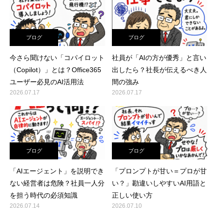
ブログ
ブログ
今さら聞けない「コパイロット
社員が「AIの方が優秀」と言い
（Copilot）」とは？Office365
出したら？社長が伝えるべき人
ユーザー必見のAI活用法
間の強み
2026.07.17
2026.07.17
ブログ
ブログ
「AIエージェント」を説明でき
「プロンプトが甘い＝プロが甘
ない経営者は危険？社員一人分
い？」勘違いしやすいAI用語と
を担う時代の必須知識
正しい使い方
2026.07.14
2026.07.10