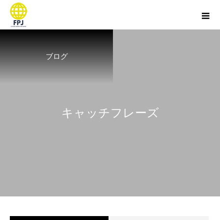
ブログ
キ
ャ
ッ
チ
フ
レ
ー
ズ