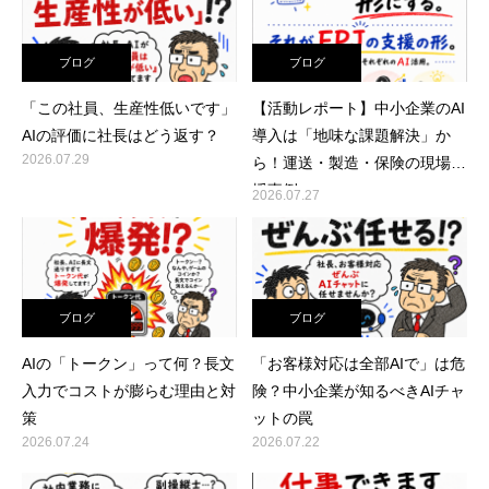
ブログ
ブログ
「この社員、生産性低いです」
【活動レポート】中小企業のAI
AIの評価に社長はどう返す？
導入は「地味な課題解決」か
2026.07.29
ら！運送・製造・保険の現場支
援事例
2026.07.27
ブログ
ブログ
AIの「トークン」って何？長文
「お客様対応は全部AIで」は危
入力でコストが膨らむ理由と対
険？中小企業が知るべきAIチャ
策
ットの罠
2026.07.24
2026.07.22