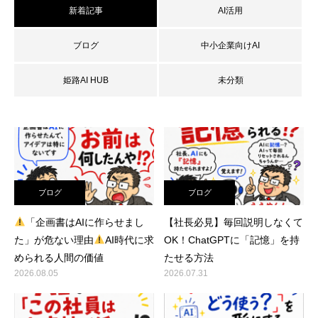
新着記事
AI活用
ブログ
中小企業向けAI
姫路AI HUB
未分類
ブログ
ブログ
「企画書はAIに作らせまし
【社長必見】毎回説明しなくて
た」が危ない理由
AI時代に求
OK！ChatGPTに「記憶」を持
められる人間の価値
たせる方法
2026.08.05
2026.07.31