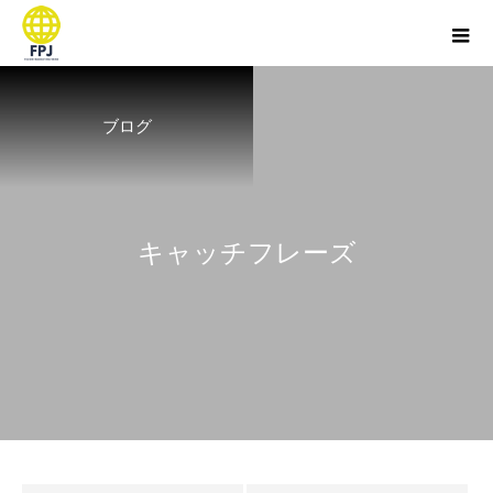
ブログ
キ
ャ
ッ
チ
フ
レ
ー
ズ