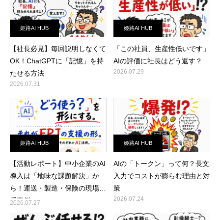
姫路AI HUB
姫路AI HUB
【社長必見】毎回説明しなくて
「この社員、生産性低いです」
OK！ChatGPTに「記憶」を持
AIの評価に社長はどう返す？
2026.07.29
たせる方法
2026.07.31
姫路AI HUB
姫路AI HUB
【活動レポート】中小企業のAI
AIの「トークン」って何？長文
導入は「地味な課題解決」か
入力でコストが膨らむ理由と対
ら！運送・製造・保険の現場支
策
2026.07.24
援事例
2026.07.27