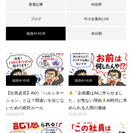
新着記事
AI活用
ブログ
中小企業向けAI
姫路AI HUB
未分類
姫路AI HUB
姫路AI HUB
【社長必見】AIの「ハルシネー
「企画書はAIに作らせまし
ション」とは？間違いを信じな
た」が危ない理由
AI時代に求
いための絶対ルール
められる人間の価値
2026.08.07
2026.08.05