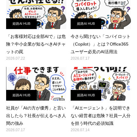
姫路AI HUB
姫路AI HUB
「お客様対応は全部AIで」は危
今さら聞けない「コパイロット
険？中小企業が知るべきAIチャ
（Copilot）」とは？Office365
ットの罠
ユーザー必見のAI活用法
2026.07.22
2026.07.17
姫路AI HUB
姫路AI HUB
社員が「AIの方が優秀」と言い
「AIエージェント」を説明でき
出したら？社長が伝えるべき人
ない経営者は危険？社員一人分
間の強み
を担う時代の必須知識
2026.07.17
2026.07.14