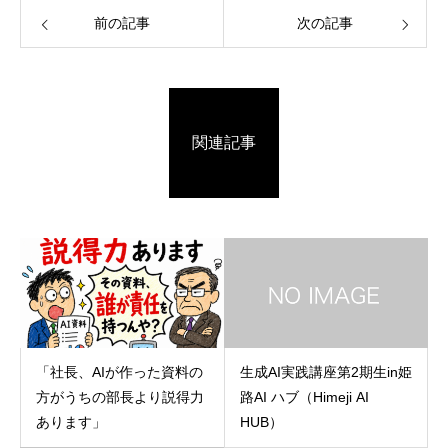
前の記事
次の記事
関連記事
「社長、AIが作った資料の
生成AI実践講座第2期生in姫
方がうちの部長より説得力
路AI ハブ（Himeji AI
あります」
HUB）