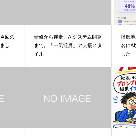
、今回の
研修から伴走、AIシステム開発
播磨地
せまし
まで。「一気通貫」の支援スタ
名にA
イル
した！