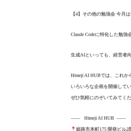
【4】その他の勉強会 今月
Claude Codeに特化
生成AIといっても、経営者
Himeji AI HUBで
いろいろな企画を開催して
ぜひ気軽にのぞいてみてく
—— Himeji AI HUB ——
姫路市本町175 開発ビル2