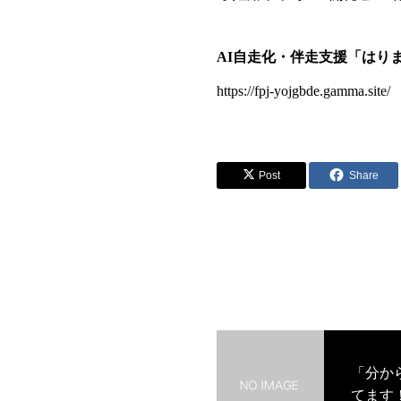
AI自走化・伴走支援「はり
https://fpj-yojgbde.gamma.site/
Post
Share
「分か
てます