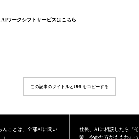
まAIワークシフトサービスはこちら
この記事のタイトルとURLをコピーする
らんことは、全部AIに聞い
社長、AIに相談したら『
！」
業、やめた方がええわ』っ