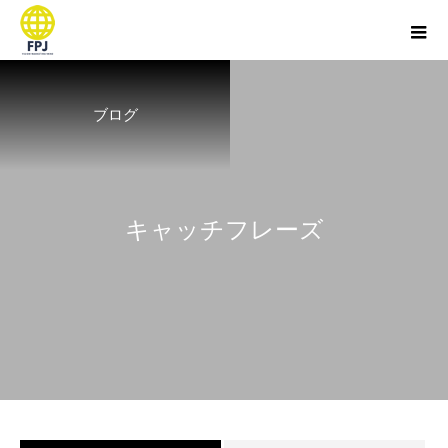
ブログ
キ
ャ
ッ
チ
フ
レ
ー
ズ