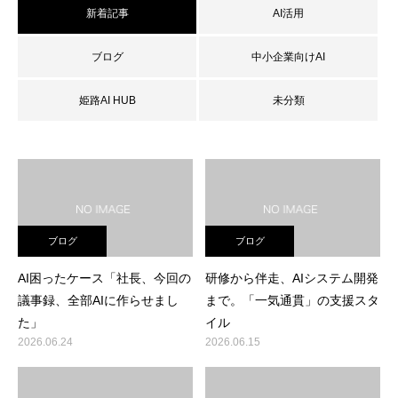
新着記事
AI活用
ブログ
中小企業向けAI
姫路AI HUB
未分類
ブログ
ブログ
AI困ったケース「社長、今回の
研修から伴走、AIシステム開発
議事録、全部AIに作らせまし
まで。「一気通貫」の支援スタ
た」
イル
2026.06.24
2026.06.15